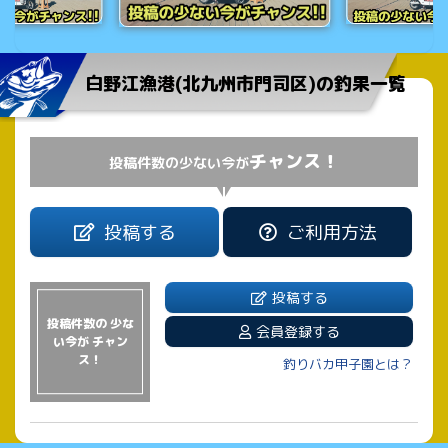
白野江漁港(北九州市門司区)の釣果一覧
チャンス！
投稿件数の少ない今が
投稿する
ご利用方法
投稿する
投稿件数の 少な
会員登録する
い今が チャン
ス！
釣りバカ甲子園とは？