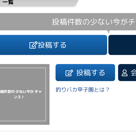
一覧
投稿件数の少ない今が
チ
投稿する
投稿する
釣りバカ甲子園とは？
稿件数の 少ない今が チャ
ンス！