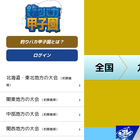
釣りバカ甲子園とは？
ログイン
全国
北海道・東北地方の大会
（釣果情
報）
関東地方の大会
（釣果情報）
中部地方の大会
（釣果情報）
関西地方の大会
（釣果情報）