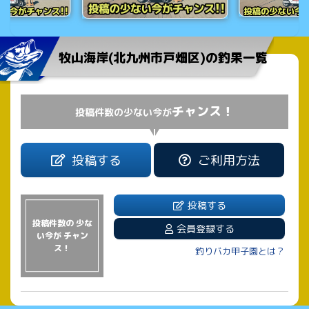
牧山海岸(北九州市戸畑区)の釣果一覧
チャンス！
投稿件数の少ない今が
投稿する
ご利用方法
投稿する
投稿件数の 少な
会員登録する
い今が チャン
ス！
釣りバカ甲子園とは？