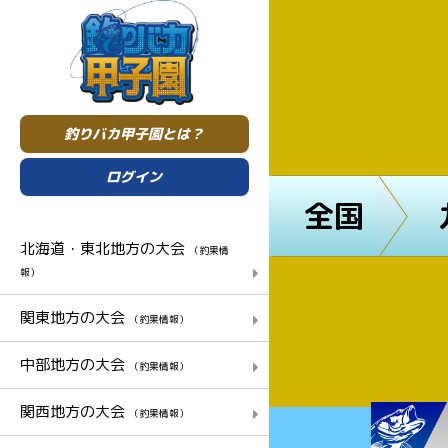
釣りバカ甲子園とは？
ログイン
全国
北海道・東北地方の大会
（釣果情
報）
関東地方の大会
（釣果情報）
中部地方の大会
（釣果情報）
関西地方の大会
（釣果情報）