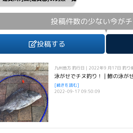
投稿件数の少ない今が
チ
投稿する
九州地方
釣行日｜2022年9 月17日
釣り
泳がせでチヌ釣り！ | 鯵の泳が
[続きを読む]
2022-09-17 09:50:09