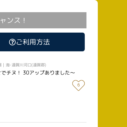
ャンス！
ご利用方法
場｜海-遠賀川河口(遠賀郡)
せでチヌ！ 30アップありました〜
6