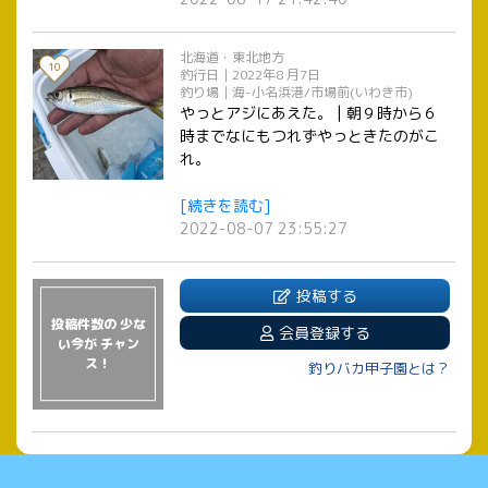
北海道・東北地方
10
釣行日｜2022年8 月7日
釣り場｜海-小名浜港/市場前(いわき市)
やっとアジにあえた。 | 朝９時から６
時までなにもつれずやっときたのがこ
れ。
[続きを読む]
2022-08-07 23:55:27
投稿する
投稿件数の 少な
会員登録する
い今が チャン
ス！
釣りバカ甲子園とは？