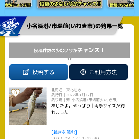
小名浜港/市場前(いわき市)の釣果一覧
チャンス！
投稿件数の少ない今が
投稿する
ご利用方法
北海道・東北地方
13
釣行日｜2022年8 月17日
釣り場｜海-小名浜港/市場前(いわき市)
あじたよ。やっぱり | 両手サイズが釣
れました。
[続きを読む]
2022-08-17 21:42:40