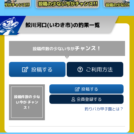
鮫川河口(いわき市)の釣果一覧
チャンス！
投稿件数の少ない今が
投稿する
ご利用方法
投稿する
投稿件数の 少な
会員登録する
い今が チャン
ス！
釣りバカ甲子園とは？