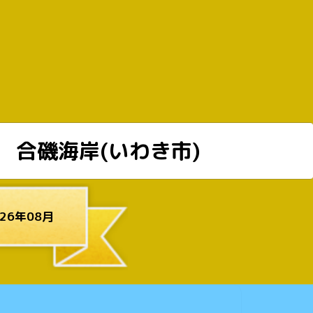
合磯海岸(いわき市)
26年08月