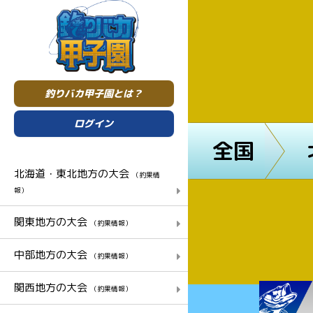
釣りバカ甲子園とは？
ログイン
全国
北海道・東北地方の大会
（釣果情
報）
関東地方の大会
（釣果情報）
中部地方の大会
（釣果情報）
関西地方の大会
（釣果情報）