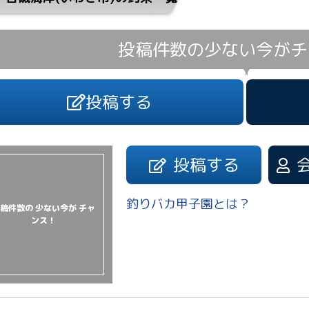
投稿件数の少ない今が
チ
投稿する
投稿する
釣りバカ甲子園とは？
稿件数の 少ない今が チャ
ンス！