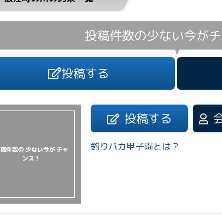
投稿件数の少ない今が
チ
投稿する
投稿する
釣りバカ甲子園とは？
稿件数の 少ない今が チャ
ンス！