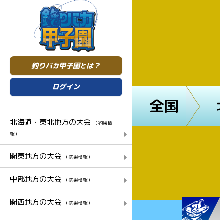
釣りバカ甲子園とは？
ログイン
全国
北海道・東北地方の大会
（釣果情
報）
関東地方の大会
（釣果情報）
中部地方の大会
（釣果情報）
関西地方の大会
（釣果情報）