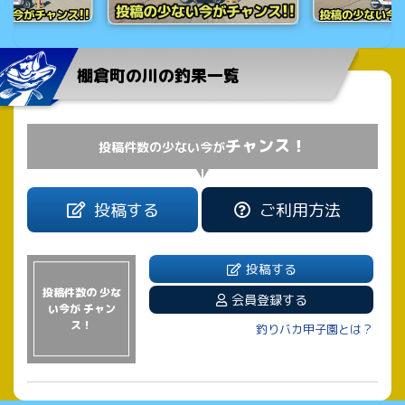
棚倉町の川の釣果一覧
チャンス！
投稿件数の少ない今が
投稿する
ご利用方法
投稿する
投稿件数の 少な
会員登録する
い今が チャン
ス！
釣りバカ甲子園とは？