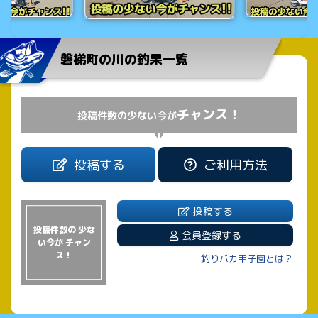
磐梯町の川の釣果一覧
チャンス！
投稿件数の少ない今が
投稿する
ご利用方法
投稿する
投稿件数の 少な
会員登録する
い今が チャン
ス！
釣りバカ甲子園とは？