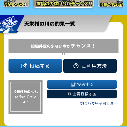
天栄村の川の釣果一覧
チャンス！
投稿件数の少ない今が
投稿する
ご利用方法
投稿する
投稿件数の 少な
会員登録する
い今が チャン
ス！
釣りバカ甲子園とは？