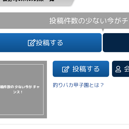
投稿件数の少ない今が
チ
投稿する
投稿する
釣りバカ甲子園とは？
稿件数の 少ない今が チャ
ンス！