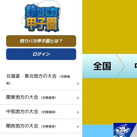
釣りバカ甲子園とは？
ログイン
全国
北海道・東北地方の大会
（釣果情
報）
関東地方の大会
（釣果情報）
中部地方の大会
（釣果情報）
関西地方の大会
（釣果情報）