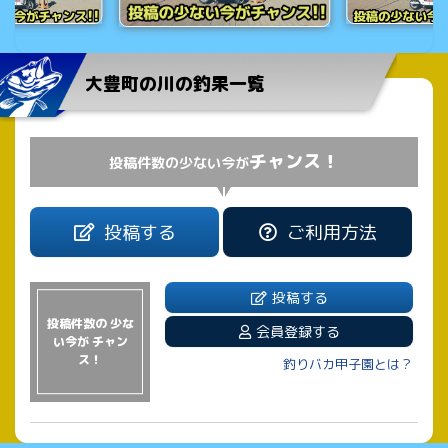
大豊町の川の釣果一覧
チャンス！
投稿件数の少ない今が
投稿する
ご利用方法
投稿する
投稿件数の 少な
会員登録する
い今が チャン
ス！
釣りバカ甲子園とは？