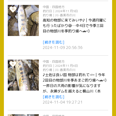
中国・四国地方
10
釣行日｜2024年11 月9日
釣り場｜川-香美市の川
高知の物部に来てみいや♪ | 今週月曜に
も行ったばかり😅…中4日で今季三回
目の物部川冬季釣り場へ🚗💨
[続きを読む]
2024-11-09 20:56:36
中国・四国地方
9
釣行日｜2024年11 月4日
釣り場｜川-香美市の川
♪土佐は良い国 物部は釣れて𓆟 | 今年
2回目の物部川冬季あまご釣り場へ🚗💨
一昨日の大雨の影響が気になります
が、永瀬ダムを越えると槇山川（本
流）は笹濁り🌀 水量は多めだけど、さ
[続きを読む]
あやったるど✊
2024-11-04 19:27:21