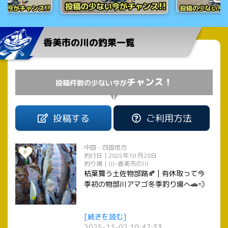
香美市の川の釣果一覧
チャンス！
投稿件数の少ない今が
投稿する
ご利用方法
中国・四国地方
8
釣行日｜2025年10 月28日
釣り場｜川-香美市の川
枯葉舞う土佐物部路🍂 | 有休取って今
季初の物部川アマゴ冬季釣り場へ🚗💨
[続きを読む]
2025-11-02 10:47:33