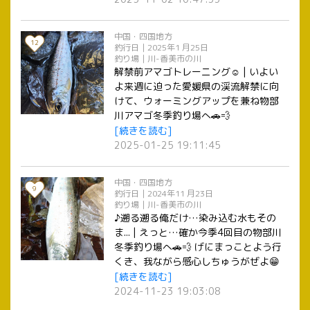
中国・四国地方
12
釣行日｜2025年1 月25日
釣り場｜川-香美市の川
解禁前アマゴトレーニング☺️ | いよい
よ来週に迫った愛媛県の渓流解禁に向
けて、ウォーミングアップを兼ね物部
川アマゴ冬季釣り場へ🚗💨
[続きを読む]
2025-01-25 19:11:45
中国・四国地方
9
釣行日｜2024年11 月23日
釣り場｜川-香美市の川
♪遡る遡る俺だけ…染み込む水もその
ま... | えっと…確か今季4回目の物部川
冬季釣り場へ🚗💨 げにまっことよう行
くき、我ながら感心しちゅうがぜよ😁
（怪しい土佐弁） 今日は上韮生川でこ
[続きを読む]
じゃんと釣っちゃるぞ✊
2024-11-23 19:03:08