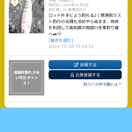
中国・四国地方
11
釣行日｜2024年10 月8日
釣り場｜川-香美市の川
ロッド片手によう釣れる♪ | 禁漁前ラス
ト釣行の名残も冷めやらぬまま、有休
を利用して高知県の物部川冬季釣り場
へ🚗💨
[続きを読む]
2024-10-08 19:04:32
投稿する
投稿件数の 少な
会員登録する
い今が チャン
ス！
釣りバカ甲子園とは？