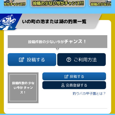
いの町の池または湖の釣果一覧
チャンス！
投稿件数の少ない今が
投稿する
ご利用方法
投稿する
投稿件数の 少な
会員登録する
い今が チャン
ス！
釣りバカ甲子園とは？