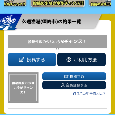
久通漁港(須崎市)の釣果一覧
チャンス！
投稿件数の少ない今が
投稿する
ご利用方法
投稿する
投稿件数の 少な
会員登録する
い今が チャン
ス！
釣りバカ甲子園とは？