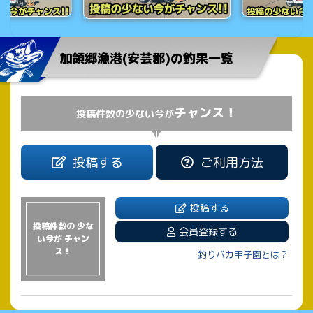
加領郷漁港(安芸郡)の釣果一覧
チャンス！
投稿件数の少ない今が
投稿する
ご利用方法
投稿する
投稿件数の 少な
会員登録する
い今が チャン
ス！
釣りバカ甲子園とは？