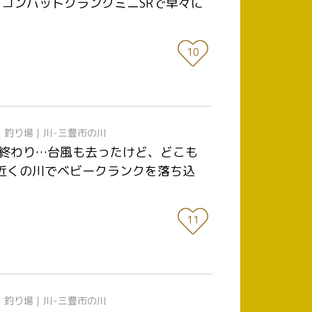
 コンバットクランクミニSRで早々に
10
日
釣り場｜川-三豊市の川
月も終わり…台風も去ったけど、どこも
方近くの川でベビークランクを落ち込
11
日
釣り場｜川-三豊市の川