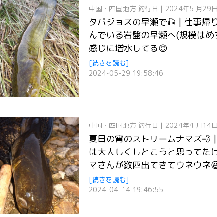
中国・四国地方
釣行日｜2024年5 月29
タパジョスの早瀬で🎣 | 仕事
んでいる岩盤の早瀬へ(規模はめち
感じに増水してる😍
[続きを読む]
2024-05-29 19:58:46
中国・四国地方
釣行日｜2024年4 月14
夏日の宵のストリームナマズ💨 
は大人しくしとこうと思ってた
マさんが数匹出てきてウネウネ
[続きを読む]
2024-04-14 19:46:55