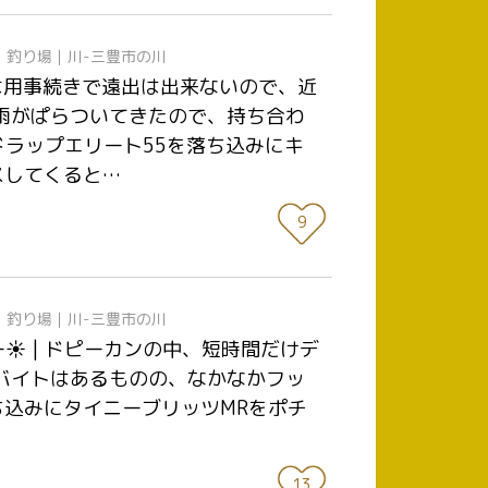
日
釣り場｜川-三豊市の川
週は用事続きで遠出は出来ないので、近
小雨がぱらついてきたので、持ち合わ
ラップエリート55を落ち込みにキ
ースしてくると…
9
日
釣り場｜川-三豊市の川
☀ | ドピーカンの中、短時間だけデ
でバイトはあるものの、なかなかフッ
ち込みにタイニーブリッツMRをポチ
13