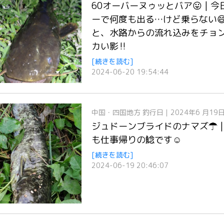
60オーバーヌゥッとバア😛 | 
ーで何度も出る…けど乗らない
と、水路からの流れ込みをチョ
カい影‼️
[続きを読む]
2024-06-20 19:54:44
中国・四国地方
釣行日｜2024年6 月19
ジュドーンブライドのナマズ☂ | 
も仕事帰りの鯰です☺️
[続きを読む]
2024-06-19 20:46:07