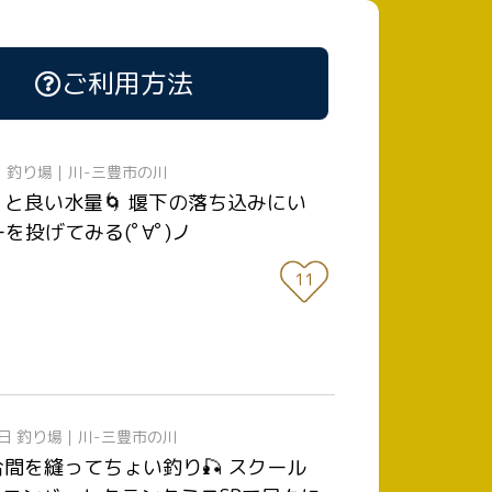
ご利用方法
日
釣り場｜川-三豊市の川
くと良い水量🌀 堰下の落ち込みにい
投げてみる(ﾟ∀ﾟ)ノ
11
6日
釣り場｜川-三豊市の川
合間を縫ってちょい釣り🎣 スクール