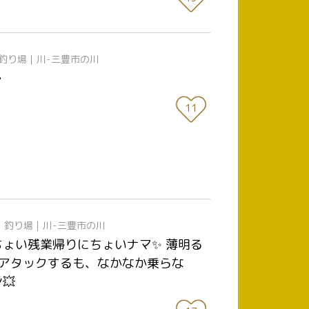
釣り場｜川-三豊市の川
…
11
日
釣り場｜川-三豊市の川
もちょい残業帰りにちょいナマ✨ 薄明る
とアタックするも、なかなか乗らな
💥