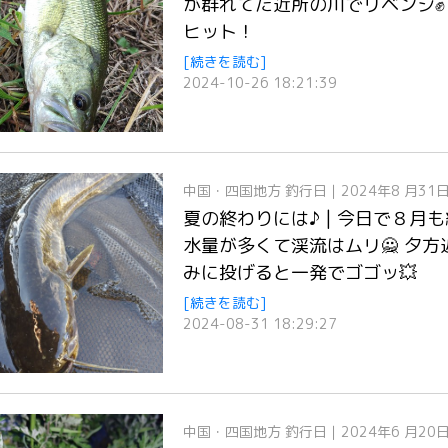
が群れてた近所の川でリベンジ✊
ヒット！
[続きを読む]
2024-10-26 18:21:39
中国・四国地方
釣行日｜2024年8 月31
夏の終わりには♪ | 今日で８
水量が多くて渓流はムリ🙅 夕
みに投げると一発でゴゴッ💥
[続きを読む]
2024-08-31 18:29:27
中国・四国地方
釣行日｜2024年6 月20