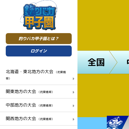
釣りバカ甲子園とは？
ログイン
全国
北海道・東北地方の大会
（釣果情
報）
関東地方の大会
（釣果情報）
中部地方の大会
（釣果情報）
関西地方の大会
（釣果情報）