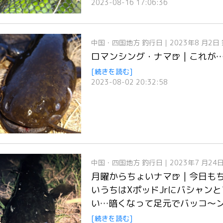
2023-08-16 17:06:36
中国・四国地方
釣行日｜2023年8 月2日
ロマンシング・ナマ🍺 | これが
[続きを読む]
2023-08-02 20:32:58
中国・四国地方
釣行日｜2023年7 月24
月曜からちょいナマ🍺 | 今日
いうちはXポッドJrにバシャン
い…暗くなって足元でバッコ〜ン
[続きを読む]