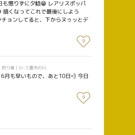
今日も懲りずに夕鯰😁 レアリスポッパ
 暗くなってこれで最後にしよう
ンチョンしてると、下からヌゥッとデ
9
日
釣り場｜川-三豊市の川
6月も早いもので、あと10日💨 今日
9