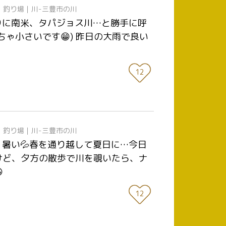
日
釣り場｜川-三豊市の川
帰りに南米、タパジョス川…と勝手に呼
ゃ小さいです😁) 昨日の大雨で良い
12
日
釣り場｜川-三豊市の川
| 暑い💦春を通り越して夏日に…今日
けど、夕方の散歩で川を覗いたら、ナ

12