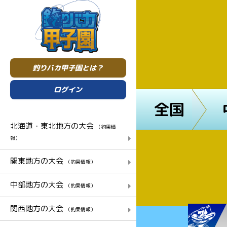
釣りバカ甲子園とは？
ログイン
全国
北海道・東北地方の大会
（釣果情
報）
関東地方の大会
（釣果情報）
中部地方の大会
（釣果情報）
関西地方の大会
（釣果情報）