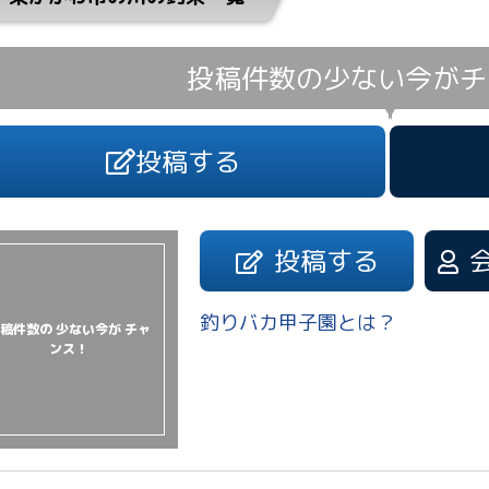
投稿件数の少ない今が
チ
投稿する
投稿する
釣りバカ甲子園とは？
稿件数の 少ない今が チャ
ンス！