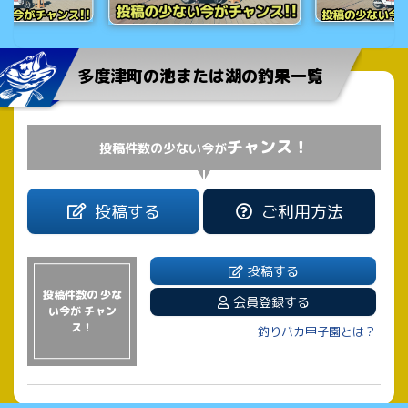
多度津町の池または湖の釣果一覧
チャンス！
投稿件数の少ない今が
投稿する
ご利用方法
投稿する
投稿件数の 少な
会員登録する
い今が チャン
ス！
釣りバカ甲子園とは？