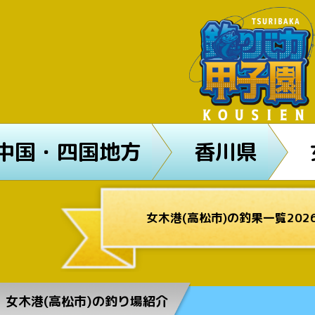
中国・四国地方
香川県
女木港(高松市)の釣果一覧202
女木港(高松市)の釣り場紹介