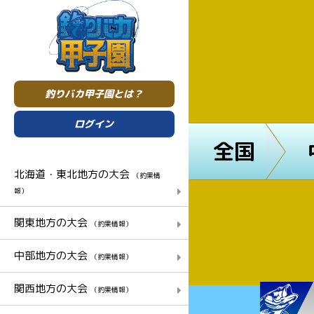
釣りバカ甲子園とは？
ログイン
全国
北海道・東北地方の大会
（釣果情
報）
関東地方の大会
（釣果情報）
中部地方の大会
（釣果情報）
関西地方の大会
（釣果情報）