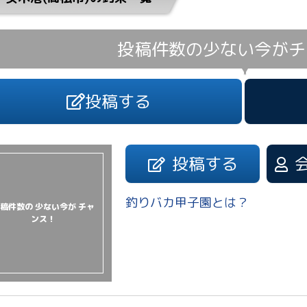
投稿件数の少ない今が
チ
投稿する
投稿する
釣りバカ甲子園とは？
稿件数の 少ない今が チャ
ンス！