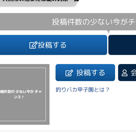
投稿件数の少ない今が
チ
投稿する
投稿する
釣りバカ甲子園とは？
稿件数の 少ない今が チャ
ンス！