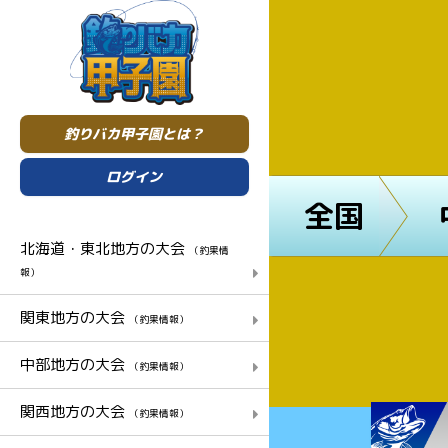
釣りバカ甲子園とは？
ログイン
全国
北海道・東北地方の大会
（釣果情
報）
関東地方の大会
（釣果情報）
中部地方の大会
（釣果情報）
関西地方の大会
（釣果情報）