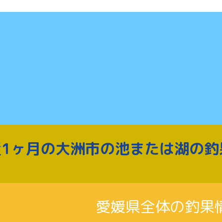
近1ヶ月の大洲市の池または湖の釣
愛媛県全体の釣果