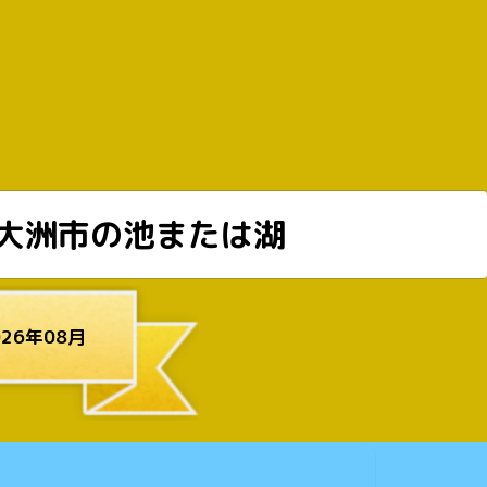
大洲市の池または湖
26年08月