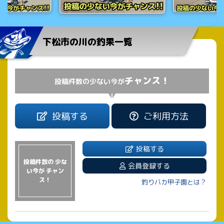
下松市の川の釣果一覧
チャンス！
投稿件数の少ない今が
投稿する
ご利用方法
投稿する
投稿件数の 少な
会員登録する
い今が チャン
ス！
釣りバカ甲子園とは？