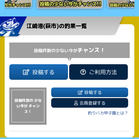
江崎港(萩市)の釣果一覧
チャンス！
投稿件数の少ない今が
投稿する
ご利用方法
投稿する
投稿件数の 少な
会員登録する
い今が チャン
ス！
釣りバカ甲子園とは？