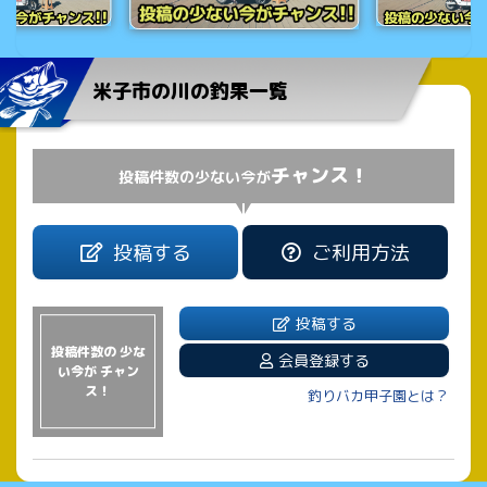
米子市の川の釣果一覧
チャンス！
投稿件数の少ない今が
投稿する
ご利用方法
投稿する
投稿件数の 少な
会員登録する
い今が チャン
ス！
釣りバカ甲子園とは？