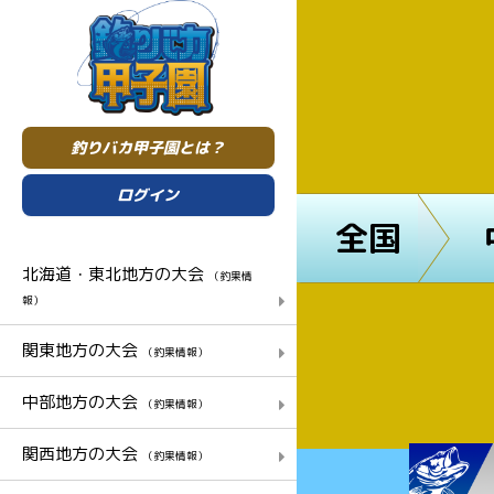
釣りバカ甲子園とは？
ログイン
全国
北海道・東北地方の大会
（釣果情
報）
関東地方の大会
（釣果情報）
中部地方の大会
（釣果情報）
関西地方の大会
（釣果情報）