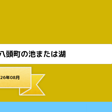
八頭町の池または湖
26年08月