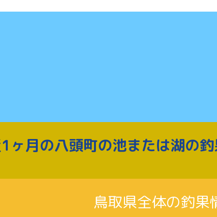
近1ヶ月の八頭町の池または湖の釣
鳥取県全体の釣果