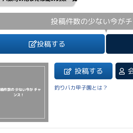
投稿件数の少ない今が
チ
投稿する
投稿する
釣りバカ甲子園とは？
稿件数の 少ない今が チャ
ンス！