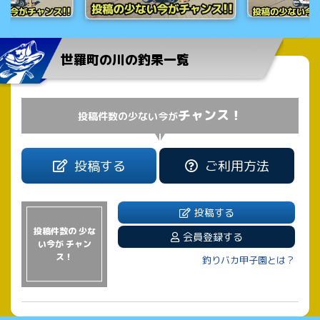
世羅町の川の釣果一覧
チャンス！
投稿件数の少ない今が
投稿する
ご利用方法
投稿する
投稿件数の 少な
会員登録する
い今が チャン
ス！
釣りバカ甲子園とは？