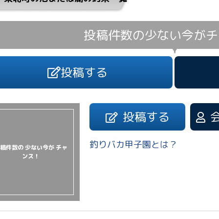
投稿件数の少ない今が
チ
投稿する
投稿する
釣りバカ甲子園とは？
稿件数の 少ない今が チャ
ンス！