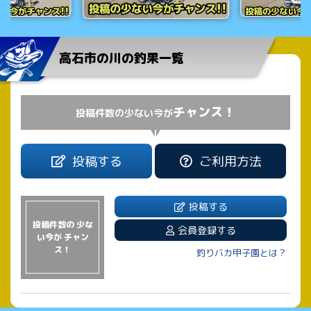
高石市の川の釣果一覧
チャンス！
投稿件数の少ない今が
投稿する
ご利用方法
投稿する
投稿件数の 少な
会員登録する
い今が チャン
ス！
釣りバカ甲子園とは？