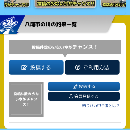
八尾市の川の釣果一覧
チャンス！
投稿件数の少ない今が
投稿する
ご利用方法
投稿する
投稿件数の 少な
会員登録する
い今が チャン
ス！
釣りバカ甲子園とは？