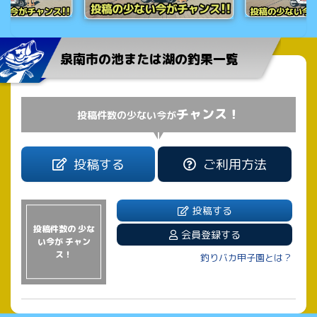
泉南市の池または湖の釣果一覧
チャンス！
投稿件数の少ない今が
投稿する
ご利用方法
投稿する
投稿件数の 少な
会員登録する
い今が チャン
ス！
釣りバカ甲子園とは？