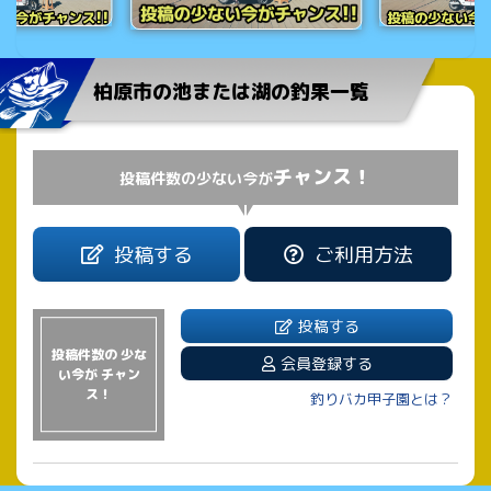
柏原市の池または湖の釣果一覧
チャンス！
投稿件数の少ない今が
投稿する
ご利用方法
投稿する
投稿件数の 少な
会員登録する
い今が チャン
ス！
釣りバカ甲子園とは？