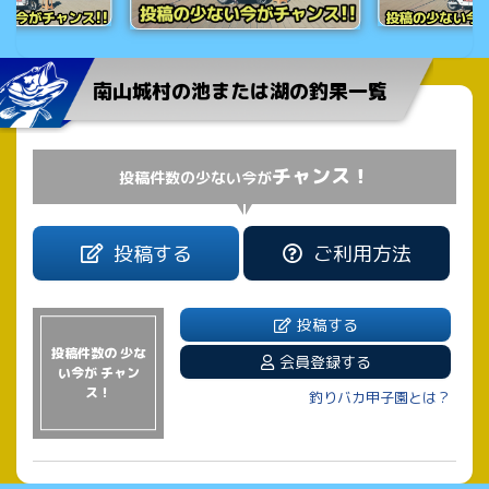
南山城村の池または湖の釣果一覧
チャンス！
投稿件数の少ない今が
投稿する
ご利用方法
投稿する
投稿件数の 少な
会員登録する
い今が チャン
ス！
釣りバカ甲子園とは？