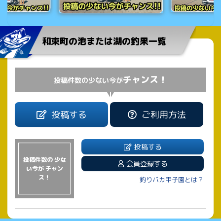
和束町の池または湖の釣果一覧
チャンス！
投稿件数の少ない今が
投稿する
ご利用方法
投稿する
投稿件数の 少な
会員登録する
い今が チャン
ス！
釣りバカ甲子園とは？