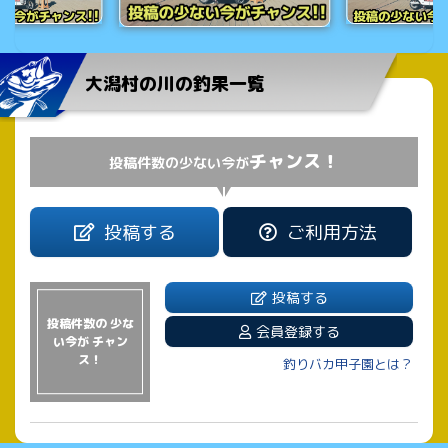
大潟村の川の釣果一覧
チャンス！
投稿件数の少ない今が
投稿する
ご利用方法
投稿する
投稿件数の 少な
会員登録する
い今が チャン
ス！
釣りバカ甲子園とは？