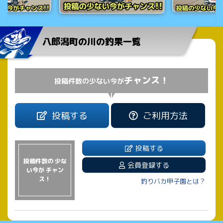
八郎潟町の川の釣果一覧
チャンス！
投稿件数の少ない今が
投稿する
ご利用方法
投稿する
投稿件数の 少な
会員登録する
い今が チャン
ス！
釣りバカ甲子園とは？