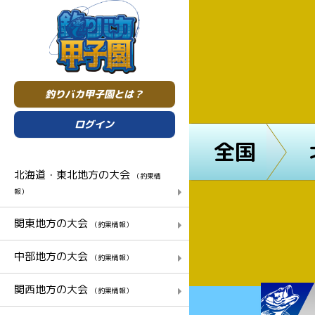
釣りバカ甲子園とは？
ログイン
全国
北海道・東北地方の大会
（釣果情
報）
関東地方の大会
（釣果情報）
中部地方の大会
（釣果情報）
関西地方の大会
（釣果情報）