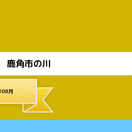
鹿角市の川
年08月