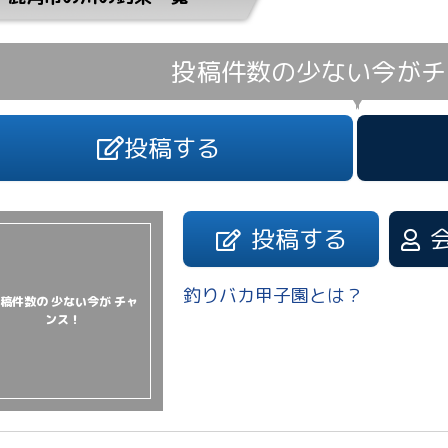
投稿件数の少ない今が
チ
投稿する
投稿する
釣りバカ甲子園とは？
稿件数の 少ない今が チャ
ンス！