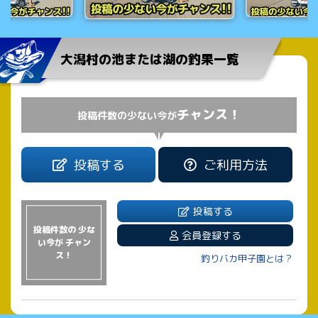
大潟村の池または湖の釣果一覧
チャンス！
投稿件数の少ない今が
投稿する
ご利用方法
投稿する
投稿件数の 少な
会員登録する
い今が チャン
ス！
釣りバカ甲子園とは？