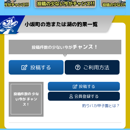
小坂町の池または湖の釣果一覧
チャンス！
投稿件数の少ない今が
投稿する
ご利用方法
投稿する
投稿件数の 少な
会員登録する
い今が チャン
ス！
釣りバカ甲子園とは？