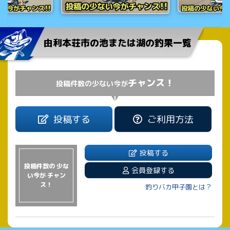
由利本荘市の池または湖の釣果一覧
チャンス！
投稿件数の少ない今が
投稿する
ご利用方法
投稿する
投稿件数の 少な
会員登録する
い今が チャン
ス！
釣りバカ甲子園とは？