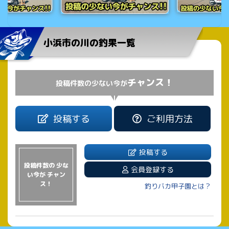
小浜市の川の釣果一覧
チャンス！
投稿件数の少ない今が
投稿する
ご利用方法
投稿する
投稿件数の 少な
会員登録する
い今が チャン
ス！
釣りバカ甲子園とは？