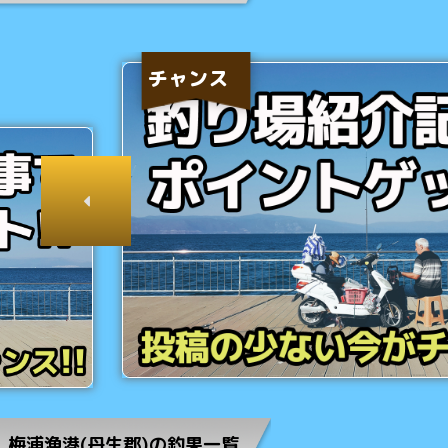
チャンス
梅浦漁港(丹生郡)の釣果一覧