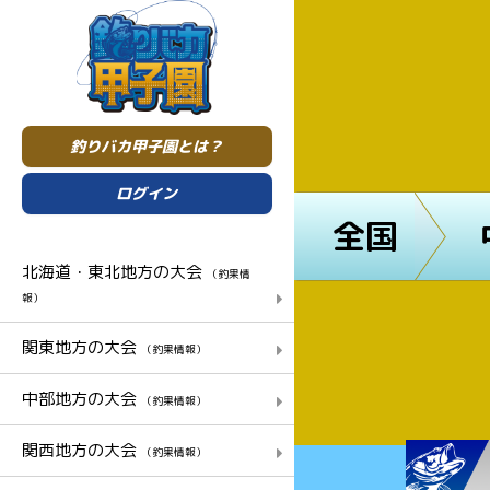
釣りバカ甲子園とは？
ログイン
全国
北海道・東北地方の大会
（釣果情
報）
関東地方の大会
（釣果情報）
中部地方の大会
（釣果情報）
関西地方の大会
（釣果情報）