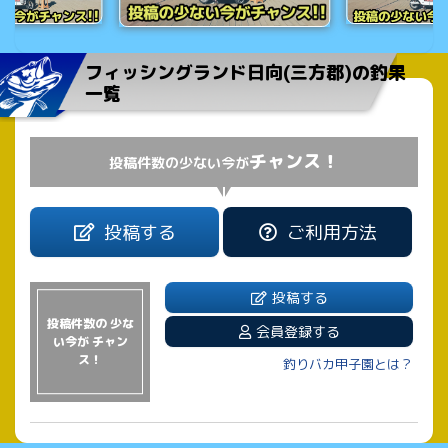
フィッシングランド日向(三方郡)の釣果
一覧
チャンス！
投稿件数の少ない今が
投稿する
ご利用方法
投稿する
投稿件数の 少な
会員登録する
い今が チャン
ス！
釣りバカ甲子園とは？