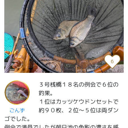
6
３号桟橋１８名の例会で６位の
釣果。
１位はカッツケウドンセットで
約９０枚、２位〜５位は両ダン
ごんず
ゴでした。
例会で満員でしたが朝日池の魚影の濃さを感