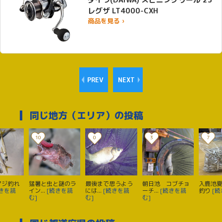
レグザ LT4000-CXH
商品を見る ›
PREV
NEXT
同じ地方（エリア）の投稿
10
0
3
7
アジ釣れ
猛暑と虫と謎のラ
最後まで思うよう
朝日池 コブチョ
入鹿池
続きを読
イン...
[続きを読
には...
[続きを読
ーチ...
[続きを読
釣り
[続
む]
む]
む]