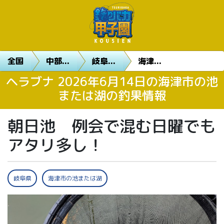
全国
中部...
岐阜...
海津...
ヘラブナ 2026年6月14日の海津市の池
または湖の釣果情報
朝日池 例会で混む日曜でも
アタリ多し！
岐阜県
海津市の池または湖