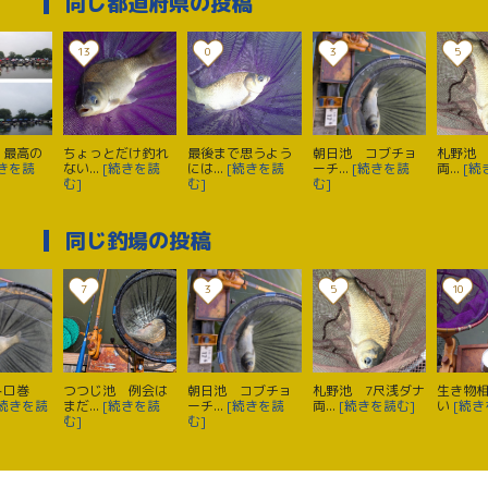
同じ都道府県の投稿
13
0
3
5
、最高の
ちょっとだけ釣れ
最後まで思うよう
朝日池 コブチョ
札野池 
続きを読
ない...
[続きを読
には...
[続きを読
ーチ...
[続きを読
両...
[続
む]
む]
む]
同じ釣場の投稿
7
3
5
10
トロ巻
つつじ池 例会は
朝日池 コブチョ
札野池 7尺浅ダナ
生き物
[続きを読
まだ...
[続きを読
ーチ...
[続きを読
両...
[続きを読む]
い
[続き
む]
む]