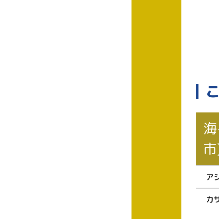
海
市
ア
カ