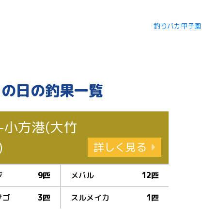
この日の釣果一覧
-小方港(大竹
)
詳しく見る
ジ
9匹
メバル
12匹
サゴ
3匹
スルメイカ
1匹