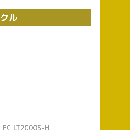
ックル
FC LT2000S-H