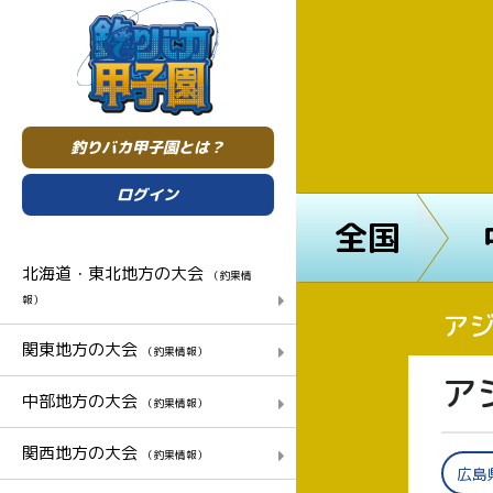
釣りバカ甲子園とは？
ログイン
全国
北海道・東北地方の大会
（釣果情
報）
アジ
関東地方の大会
（釣果情報）
ア
中部地方の大会
（釣果情報）
関西地方の大会
（釣果情報）
広島