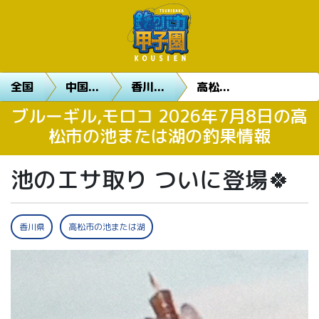
全国
中国...
香川...
高松...
ブルーギル,モロコ 2026年7月8日の高
松市の池または湖の釣果情報
池のエサ取り ついに登場🍀
香川県
高松市の池または湖