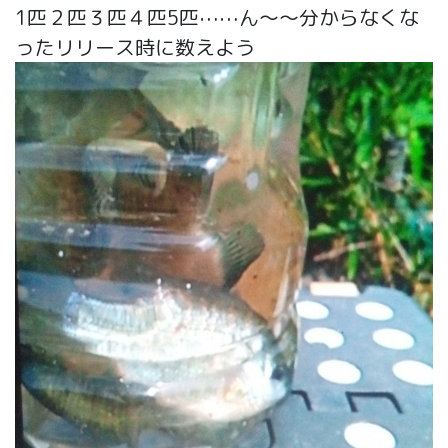
1匹２匹３匹４匹5匹⋯⋯ん～～分からなくな
ったリリース時に数えよう