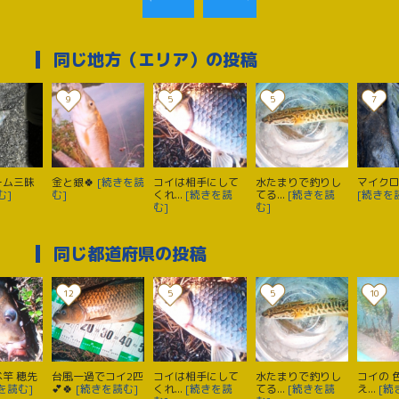
同じ地方（エリア）の投稿
9
5
5
7
ーム三昧
金と銀🍀
[続きを読
コイは相手にして
水たまりで釣りし
マイク
む]
む]
くれ...
[続きを読
てる...
[続きを読
[続きを
む]
む]
同じ都道府県の投稿
12
5
5
10
竿 穂先
台風一過でコイ2匹
コイは相手にして
水たまりで釣りし
コイの 
を読む]
💕🍀
[続きを読む]
くれ...
[続きを読
てる...
[続きを読
え...
[続