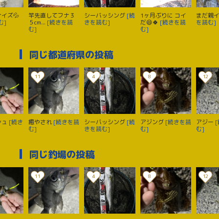
イズ💦
竿先直してフナ３
シーバッシング
[続
1ヶ月ぶりに コイ
まだ親
む]
５cm...
[続きを読
きを読む]
だ😄🍀
[続きを読
を読む]
む]
む]
同じ都道府県の投稿
11
4
8
12
シュ
[続き
癒やされ
[続きを読
シーバッシング
[続
アジング
[続きを読
アジー
む]
きを読む]
む]
む]
同じ釣場の投稿
11
4
8
12