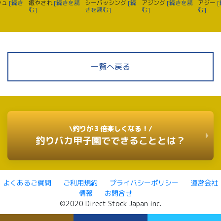
シュ
[続き
癒やされ
[続きを読
シーバッシング
[続
アジング
[続きを読
アジー
む]
きを読む]
む]
む]
一覧へ戻る
\釣りが３倍楽しくなる！/
釣りバカ甲子園でできることとは？
よくあるご質問
ご利用規約
プライバシーポリシー
運営会社
情報
お問合せ
©2020 Direct Stock Japan inc.