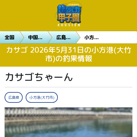
全国
中国...
広島...
小方...
カサゴ 2026年5月31日の小方港(大竹
市)の釣果情報
カサゴちゃーん
広島県
小方港(大竹市)