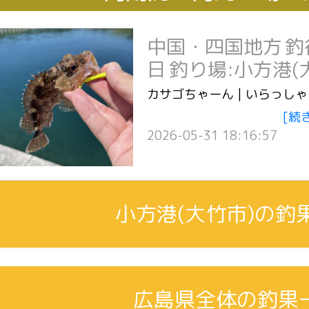
中国・四国地方
釣
日
釣り場:小方港(
カサゴちゃーん | いらっし
[続
2026-05-31 18:16:57
小方港(大竹市)の釣
広島県全体の釣果