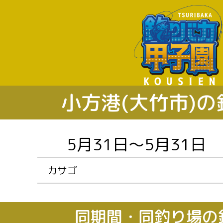
小方港(大竹市)
カサゴ
同期間・同釣り場の