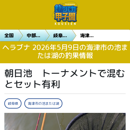
全国
中部...
岐阜...
海津...
ヘラブナ 2026年5月9日の海津市の池ま
たは湖の釣果情報
朝日池 トーナメントで混む
とセット有利
岐阜県
海津市の池または湖