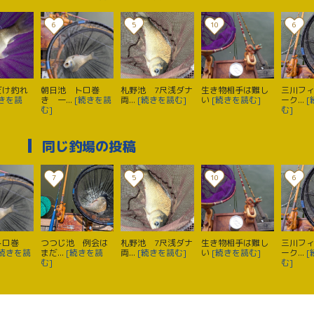
6
5
10
6
だけ釣れ
朝日池 トロ巻
札野池 7尺浅ダナ
生き物相手は難し
三川フ
続きを読
き 一...
[続きを読
両...
[続きを読む]
い
[続きを読む]
ーク...
[
む]
む]
同じ釣場の投稿
7
5
10
6
トロ巻
つつじ池 例会は
札野池 7尺浅ダナ
生き物相手は難し
三川フ
[続きを読
まだ...
[続きを読
両...
[続きを読む]
い
[続きを読む]
ーク...
[
む]
む]