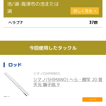
池/湖-海津市の池または
湖
詳しく見る
ヘラブナ
37匹
今回使用したタックル
ロッド
シマノ(SHIMANO)
シマノ(SHIMANO) へら・鯉竿 20 普
天元 獅子吼 9