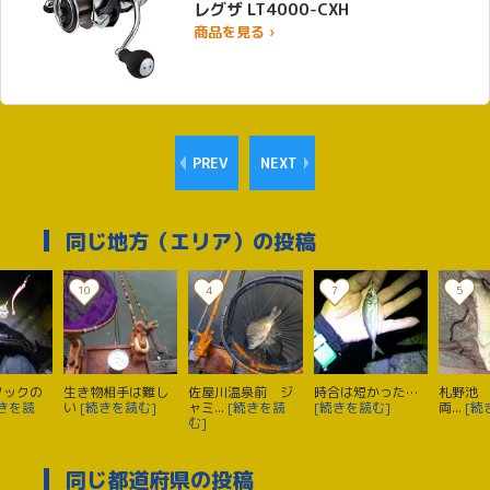
レグザ LT4000-CXH
商品を見る ›
PREV
NEXT
同じ地方（エリア）の投稿
10
4
7
5
フックの
生き物相手は難し
佐屋川温泉前 ジ
時合は短かった…
札野池 
続きを読
い
[続きを読む]
ャミ...
[続きを読
[続きを読む]
両...
[続
む]
同じ都道府県の投稿