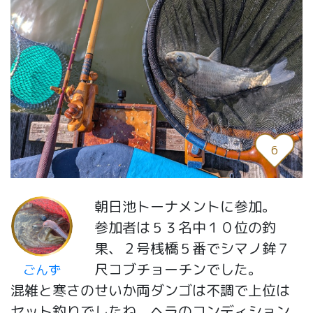
6
朝日池トーナメントに参加。
参加者は５３名中１０位の釣
果、２号桟橋５番でシマノ鉾７
尺コブチョーチンでした。
ごんず
混雑と寒さのせいか両ダンゴは不調で上位は
セット釣りでしたね。ヘラのコンディション