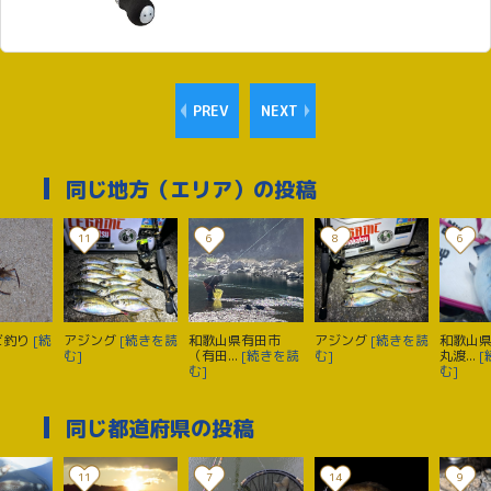
PREV
NEXT
同じ地方（エリア）の投稿
11
6
8
6
ビ釣り
[続
アジング
[続きを読
和歌山県有田市
アジング
[続きを読
和歌山
む]
（有田...
[続きを読
む]
丸渡...
[
む]
む]
同じ都道府県の投稿
11
7
14
9