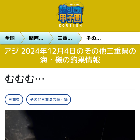
全国
関西...
三重...
その...
アジ 2024年12月4日のその他三重県の
海・磯の釣果情報
むむむ…
三重県
その他三重県の海・磯