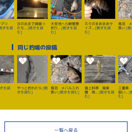
クマリ
日の出まで頑張っ
大安池へら鮒管理
久々のまあまあサ
鳥羽 
[続きを読
たも...
[続きを読
釣り...
[続きを読
イズ...
[続きを読
食い
[続
む]
む]
む]
同じ釣場の投稿
15
9
11
11
続きを読
やっと釣れた💦
[続
鳥羽 メバル入れ
海上料亭 海楽
三重県
きを読む]
食い
[続きを読む]
園 筏...
[続きを読
狙い...
[
む]
む]
一覧へ戻る