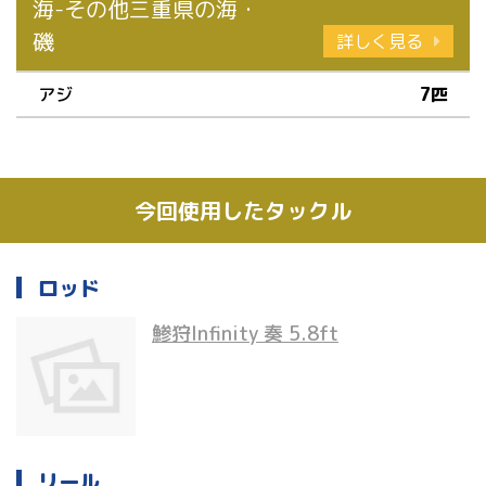
海-その他三重県の海・
磯
詳しく見る
アジ
7匹
今回使用したタックル
ロッド
鯵狩Infinity 奏 5.8ft
リール